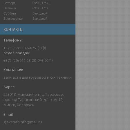
Четверг
09:00-17:30
Пятница
09:00-17:30
Суббота
Выходной
Воскресенье
Выходной
КОНТАКТЫ
т/ф
+375 (17) 510-69-75
отдел продаж
Velcom
+375 (29) 611-53-20
запчасти для грузовой и с/х техники
223018, Минский р-н, д.Тарасово,
проезд Тарасовский, д.1, ком.19,
Минск, Беларусь
glavsnabinfo@mail.ru