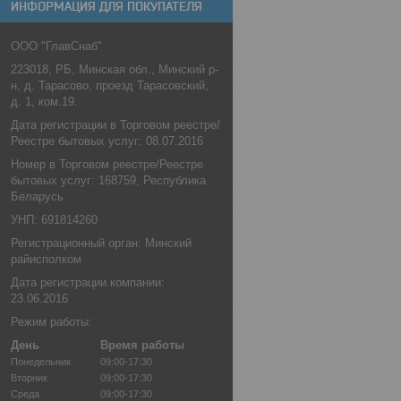
ИНФОРМАЦИЯ ДЛЯ ПОКУПАТЕЛЯ
ООО "ГлавСнаб"
223018, РБ, Минская обл., Минский р-
н, д. Тарасово, проезд Тарасовский,
д. 1, ком.19.
Дата регистрации в Торговом реестре/
Реестре бытовых услуг: 08.07.2016
Номер в Торговом реестре/Реестре
бытовых услуг: 168759, Республика
Беларусь
УНП: 691814260
Регистрационный орган: Минский
райисполком
Дата регистрации компании:
23.06.2016
Режим работы:
День
Время работы
Понедельник
09:00-17:30
Вторник
09:00-17:30
Среда
09:00-17:30