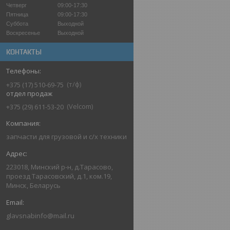
Четверг
09:00-17:30
Пятница
09:00-17:30
Суббота
Выходной
Воскресенье
Выходной
КОНТАКТЫ
т/ф
+375 (17) 510-69-75
отдел продаж
Velcom
+375 (29) 611-53-20
запчасти для грузовой и с/х техники
223018, Минский р-н, д.Тарасово,
проезд Тарасовский, д.1, ком.19,
Минск, Беларусь
glavsnabinfo@mail.ru