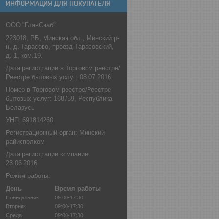
ИНФОРМАЦИЯ ДЛЯ ПОКУПАТЕЛЯ
ООО "ГлавСнаб"
223018, РБ, Минская обл., Минский р-
н, д. Тарасово, проезд Тарасовский,
д. 1, ком.19.
Дата регистрации в Торговом реестре/
Реестре бытовых услуг: 08.07.2016
Номер в Торговом реестре/Реестре
бытовых услуг: 168759, Республика
Беларусь
УНП: 691814260
Регистрационный орган: Минский
райисполком
Дата регистрации компании:
23.06.2016
Режим работы:
День
Время работы
Понедельник
09:00-17:30
Вторник
09:00-17:30
Среда
09:00-17:30