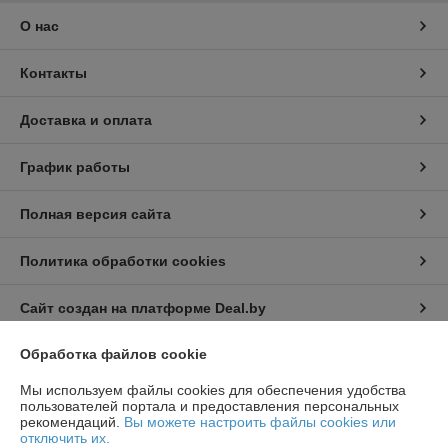
О нас
Контакты
Доставка и оплата
График работы
Полная версия сайта
Политика обработки cookies
Сайт создан на платформе Deal.by
Обработка файлов cookie
Информация для покупателя
Мы используем файлы cookies для обеспечения удобства
Юридическое лицо:
ООО "ГлавСнаб"
пользователей портала и предоставления персональных
223018, РБ, Минская обл., Минский р-н, д. Тарасово, проезд
рекомендаций.
Вы можете настроить файлы cookies или
Тарасовский, д. 1, ком.19.
отключить их.