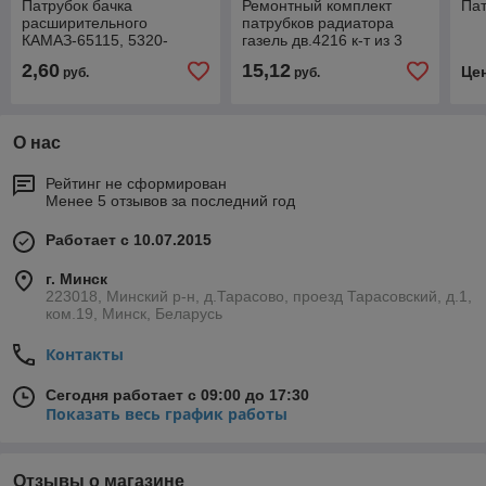
Патрубок бачка
Ремонтный комплект
Па
расширительного
патрубков радиатора
КАМАЗ-65115, 5320-
газель дв.4216 к-т из 3
1311049
шт., 4216-1303000
2,60
15,12
Це
руб.
руб.
О нас
Рейтинг не сформирован
Менее 5 отзывов за последний год
Работает с 10.07.2015
г. Минск
223018, Минский р-н, д.Тарасово, проезд Тарасовский, д.1,
ком.19, Минск, Беларусь
Контакты
Сегодня работает с 09:00 до 17:30
Показать весь график работы
Отзывы о магазине