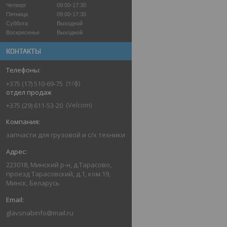
Четверг
09:00-17:30
Пятница
09:00-17:30
Суббота
Выходной
Воскресенье
Выходной
КОНТАКТЫ
т/ф
+375 (17) 510-69-75
отдел продаж
Velcom
+375 (29) 611-53-20
запчасти для грузовой и с/х техники
223018, Минский р-н, д.Тарасово,
проезд Тарасовский, д.1, ком.19,
Минск, Беларусь
glavsnabinfo@mail.ru