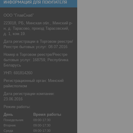
ИНФОРМАЦИЯ ДЛЯ ПОКУПАТЕЛЯ
ООО "ГлавСнаб"
223018, РБ, Минская обл., Минский р-
н, д. Тарасово, проезд Тарасовский,
д. 1, ком.19.
Дата регистрации в Торговом реестре/
Реестре бытовых услуг: 08.07.2016
Номер в Торговом реестре/Реестре
бытовых услуг: 168759, Республика
Беларусь
УНП: 691814260
Регистрационный орган: Минский
райисполком
Дата регистрации компании:
23.06.2016
Режим работы:
День
Время работы
Понедельник
09:00-17:30
Вторник
09:00-17:30
Среда
09:00-17:30