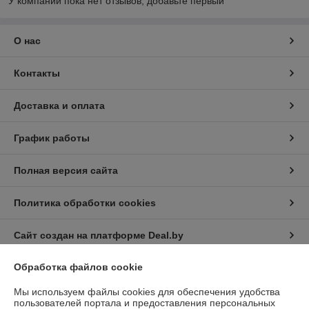
У компании пока нет отзывов, добавьте первый
О нас
Контакты
Доставка и оплата
График работы
Полная версия сайта
Политика обработки cookies
Сайт создан на платформе Deal.by
Обработка файлов cookie
Информация для покупателя
Мы используем файлы cookies для обеспечения удобства
Юридическое лицо:
ООО "ГлавСнаб"
пользователей портала и предоставления персональных