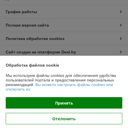
График работы
Полная версия сайта
Политика обработки cookies
Сайт создан на платформе Deal.by
Обработка файлов cookie
Информация для покупателя
Мы используем файлы cookies для обеспечения удобства
Юридическое лицо:
ООО "ГлавСнаб"
пользователей портала и предоставления персональных
223018, РБ, Минская обл., Минский р-н, д. Тарасово, проезд
рекомендаций.
Вы можете настроить файлы cookies или
Тарасовский, д. 1, ком.19.
отключить их.
Регистрационный номер ЕГР: 691814260
Принять
УНП: 691814260
Регистрационный орган: Минский райисполком
Отклонить
Дата регистрации компании: 23.06.2016